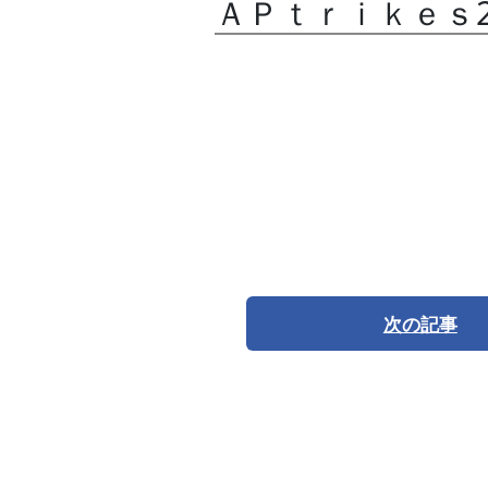
ＡＰｔｒｉｋｅｓ2
次の記事